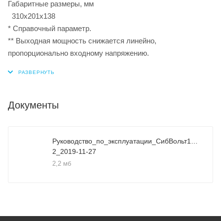
Габаритные размеры, мм
310х201х138
* Справочный параметр.
** Выходная мощность снижается линейно,
пропорционально входному напряжению.
Документы
Руководство_по_эксплуатации_СибВольт15XX_30
2_2019-11-27
2,2 мб