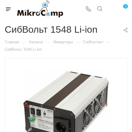
0
СибВольт 1548 Li-ion
—
—
—
—
Главная
Каталог
Инверторы
СибКонтакт
СибВольт 1548 Li-ion