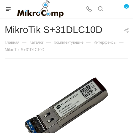
0
MikroTik S+31DLC10D
—
—
—
—
Главная
Каталог
Комплектующие
Интерфейсы
MikroTik S+31DLC10D