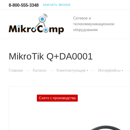
8-800-555-3348
ЗАКАЗАТЬ ЗВОНОК
Сетевое и
телекоммуникационное
оборудование
MikroTik Q+DA0001
—
—
—
—
Главная
Каталог
Комплектующие
Интерфейсы
Снято с производства