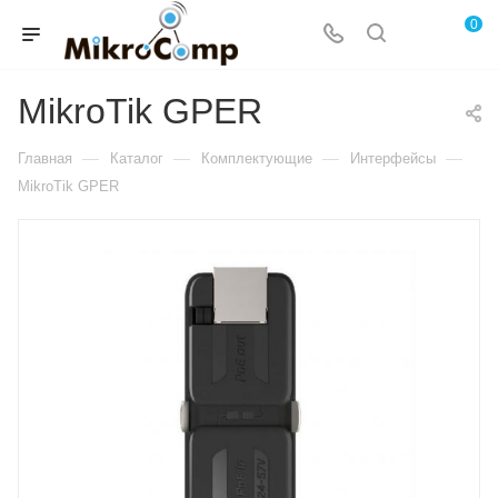
0
MikroTik GPER
—
—
—
—
Главная
Каталог
Комплектующие
Интерфейсы
MikroTik GPER