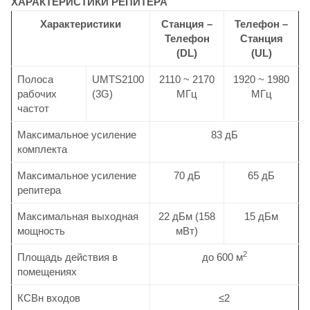
ХАРАКТЕРИСТИКИ РЕПИТЕРА
Характеристики
Станция –
Телефон –
Телефон
Станция
(DL)
(UL)
Полоса
UMTS2100
2110 ~ 2170
1920 ~ 1980
рабочих
(3G)
МГц
МГц
частот
Максимальное усиление
83 дБ
комплекта
Максимальное усиление
70 дБ
65 дБ
репитера
Максимальная выходная
22 дБм (158
15 дБм
мощность
мВт)
2
Площадь действия в
до 600 м
помещениях
КСВн входов
≤2