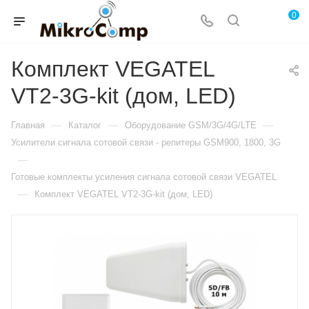
0
Комплект VEGATEL
VT2-3G-kit (дом, LED)
—
—
—
Главная
Каталог
Оборудование GSM/3G/4G/LTE
Усилители сигнала сотовой связи - репитеры GSM900, 1800, 3G
—
Готовые комплекты усиления сигнала сотовой связи VEGATEL
—
Комплект VEGATEL VT2-3G-kit (дом, LED)