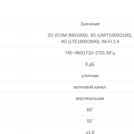
Значение
2G (GSM-900/1800), 3G (UMTS900/2100),
4G (LTE1800/2600), Wi-Fi 2.4
745~960/1710~2701 МГц
8 дБ
уличная
волновой канал
вертикальная
60°
55°
≤1,8