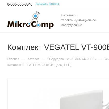
8-800-555-3348
ЗАКАЗАТЬ ЗВОНОК
Сетевое и
телекоммуникационное
оборудование
Комплект VEGATEL VT-900E-
—
—
—
Главная
Каталог
Оборудование GSM/3G/4G/LTE
Ус
Комплект VEGATEL VT-900E-kit (дом, LED)