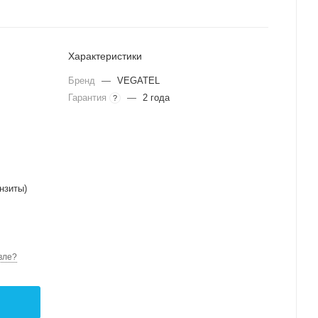
Характеристики
Бренд
—
VEGATEL
Гарантия
—
2 года
?
нзиты)
вле?