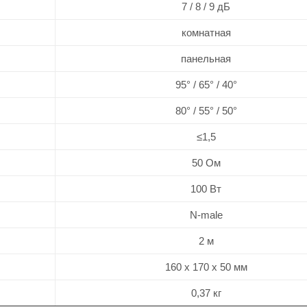
7 / 8 / 9 дБ
комнатная
панельная
95° / 65° / 40°
80° / 55° / 50°
≤1,5
50 Ом
100 Вт
N-male
2 м
160 х 170 х 50 мм
0,37 кг