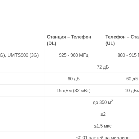
Станция – Телефон
Телефон – Ст
(DL)
(UL)
G), UMTS900 (3G)
925 - 960 МГц
880 - 915
72 дБ
60 дБ
60 дБ
15 дБм (32 мВт)
10 дБ
2
до 350 м
≤2
≤1,5 мкс
≤0,01 частей на миллион