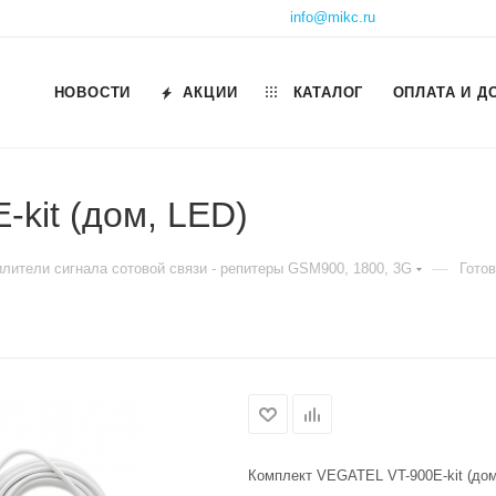
info@mikc.ru
НОВОСТИ
АКЦИИ
КАТАЛОГ
ОПЛАТА И Д
kit (дом, LED)
—
илители сигнала сотовой связи - репитеры GSM900, 1800, 3G
Гото
Комплект VEGATEL VT-900E-kit (дом