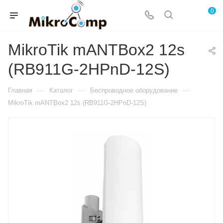
0
MikroTik mANTBox2 12s
(RB911G-2HPnD-12S)
—
—
—
Главная
Каталог
Беспроводное оборудование
MikroTik mANTBox2 12s (RB911G-2HPnD-12S)