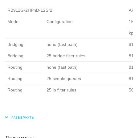
RB911G-2HPnD-12Sr2
AR93
Mode
Configuration
1518
kpps
Bridging
none (fast path)
81.0
Bridging
25 bridge filter rules
81.0
Routing
none (fast path)
81.0
Routing
25 simple queues
81.0
Routing
25 ip filter rules
56.8
Документы