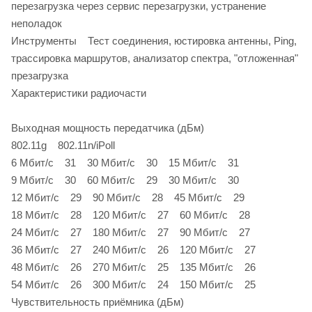
перезагрузка через сервис перезагрузки, устранение
неполадок
Инструменты Тест соединения, юстировка антенны, Ping,
трассировка маршрутов, анализатор спектра, "отложенная"
презагрузка
Характеристики радиочасти
Выходная мощность передатчика (дБм)
802.11g 802.11n/iPoll
6 Мбит/c 31 30 Мбит/c 30 15 Мбит/c 31
9 Мбит/c 30 60 Мбит/c 29 30 Мбит/c 30
12 Мбит/c 29 90 Мбит/c 28 45 Мбит/c 29
18 Мбит/c 28 120 Мбит/c 27 60 Мбит/c 28
24 Мбит/c 27 180 Мбит/c 27 90 Мбит/c 27
36 Мбит/c 27 240 Мбит/c 26 120 Мбит/c 27
48 Мбит/c 26 270 Мбит/c 25 135 Мбит/c 26
54 Мбит/c 26 300 Мбит/c 24 150 Мбит/c 25
Чувствительность приёмника (дБм)