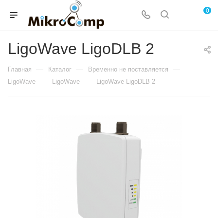
0
LigoWave LigoDLB 2
—
—
—
Главная
Каталог
Временно не поставляется
—
—
LigoWave
LigoWave
LigoWave LigoDLB 2