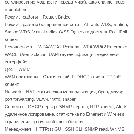
регулирование мощности передатчика), auto-channel, auto-
modulation
Режимы работы Router, Bridge
Режимы работы беспроводной сети AP auto WDS, Station,
Station WDS, Virtual radios (VSSID), точка доступа iPoll, iPoll
клиент
Безопасность WPA/WPA2 Personal, WPA/WPA2 Enterprise,
WACL, User isolation, UAM (аутентификация через веб-
интерфейс)
QoS WMM
WAN протоколы Статический IP, DHCP клиент, PPPoE
клиент
Network NAT, статическая маршрутизация, брандмауэр,
port forwarding, VLAN, traffic shaper
Сервисы DHCP сервер, SNMP сервер, NTP клиент, Alerts,
удаленное логирование, статистика по Ethernet и Wireless,
ограничение пропускной способности
Менеджмент HTTP(s) GUI, SSH CLI, SNMP read, WNMS,