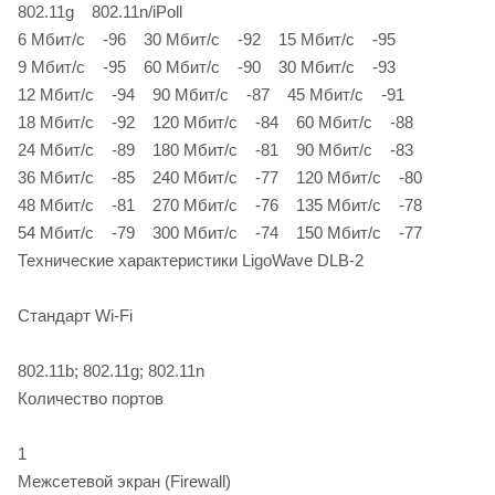
802.11g 802.11n/iPoll
6 Мбит/c -96 30 Мбит/c -92 15 Мбит/c -95
9 Мбит/c -95 60 Мбит/c -90 30 Мбит/c -93
12 Мбит/c -94 90 Мбит/c -87 45 Мбит/c -91
18 Мбит/c -92 120 Мбит/c -84 60 Мбит/c -88
24 Мбит/c -89 180 Мбит/c -81 90 Мбит/c -83
36 Мбит/c -85 240 Мбит/c -77 120 Мбит/c -80
48 Мбит/c -81 270 Мбит/c -76 135 Мбит/c -78
54 Мбит/c -79 300 Мбит/c -74 150 Мбит/c -77
Технические характеристики LigoWave DLB-2
Стандарт Wi-Fi
802.11b; 802.11g; 802.11n
Количество портов
1
Межсетевой экран (Firewall)