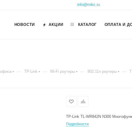
info@mikc.ru
НОВОСТИ
АКЦИИ
КАТАЛОГ
ОПЛАТА И Д
—
—
—
—
 офиса
TP-Link
Wi-Fi роутеры
802.11n роутеры
T
TP-Link TL-WR842N N300 Многофунк
Подробности