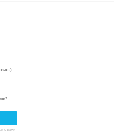
нзиты)
вле?
я с вами