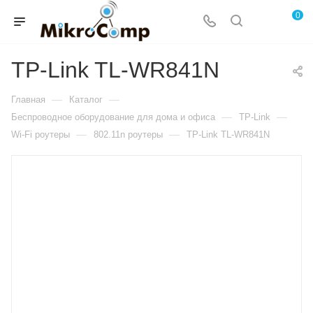
0
TP-Link TL-WR841N
—
—
Главная
Каталог
—
—
Беспроводное оборудование для дома и офиса
TP-Link
—
—
Wi-Fi роутеры
802.11n роутеры
TP-Link TL-WR841N