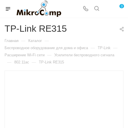
0
TP-Link RE315
—
—
Главная
Каталог
—
—
Беспроводное оборудование для дома и офиса
TP-Link
—
Расширение Wi-Fi сети
Усилители беспроводного сигнала
—
—
802.11ac
TP-Link RE315