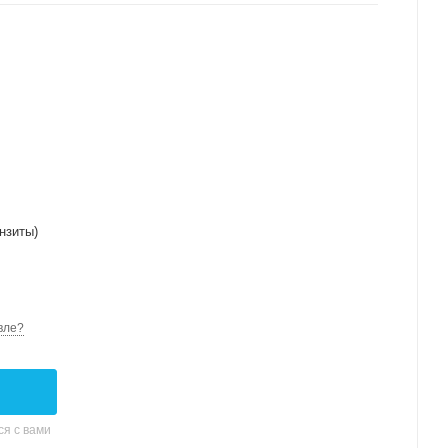
нзиты)
вле?
я с вами