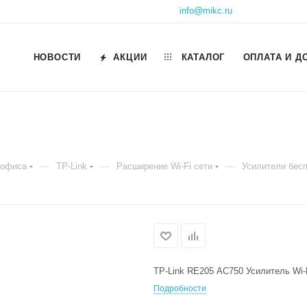
info@mikc.ru
НОВОСТИ
АКЦИИ
КАТАЛОГ
ОПЛАТА И Д
—
—
—
 офиса
TP-Link
Расширение Wi-Fi сети
Усилители бесп
TP-Link RE205 AC750 Усилитель Wi-
Подробности