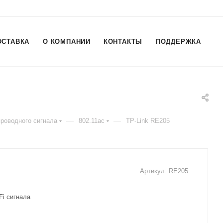
ОСТАВКА
О КОМПАНИИ
КОНТАКТЫ
ПОДДЕРЖКА
—
—
роводного сигнала
802.11ac
TP-Link RE205
Артикул:
RE205
Fi сигнала