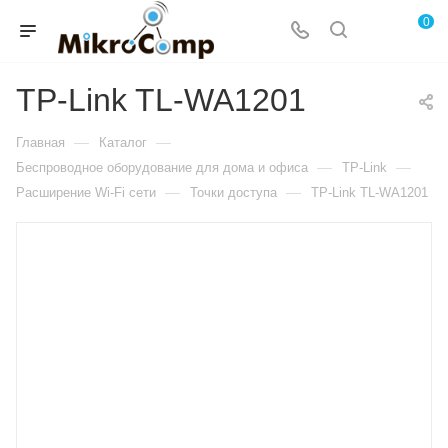
0
TP-Link TL-WA1201
—
—
Главная
Каталог
—
—
Беспроводное оборудование для дома и офиса
TP-Link
—
—
Расширение Wi-Fi сети
Точки доступа
TP-Link TL-WA1201