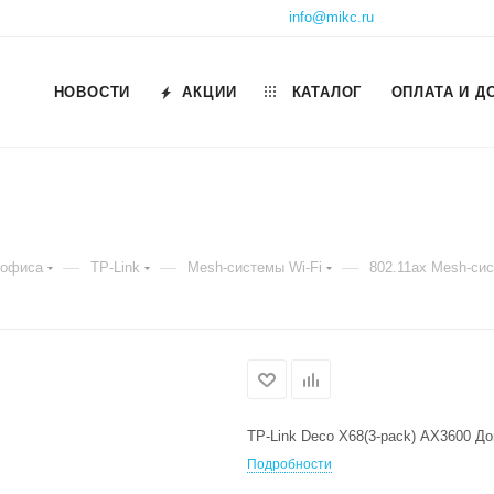
info@mikc.ru
НОВОСТИ
АКЦИИ
КАТАЛОГ
ОПЛАТА И Д
—
—
—
 офиса
TP-Link
Mesh-системы Wi-Fi
802.11ax Mesh-си
TP-Link Deco X68(3-pack) AX3600 Д
Подробности