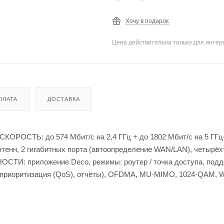
Хочу в подарок
Цена действительна только для интерн
ПЛАТА
ДОСТАВКА
СКОРОСТЬ: до 574 Мбит/с на 2,4 ГГц + до 1802 Мбит/с на 5 ГГц
тенн, 2 гигабитных порта (автоопределение WAN/LAN), четырё
ОСТИ: приложение Deco, режимы: роутер / точка доступа, под
с, приоритизация (QoS), отчёты), OFDMA, MU-MIMO, 1024-QAM, 