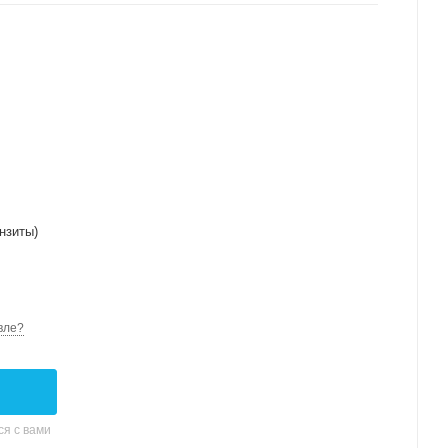
нзиты)
вле?
я с вами