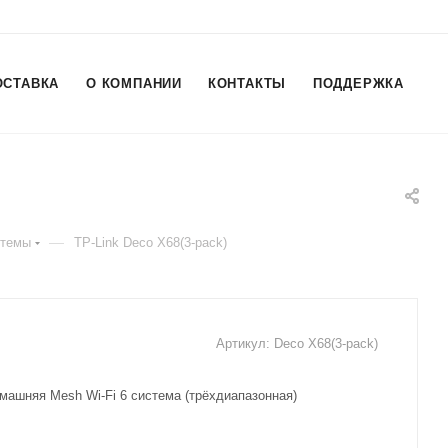
ОСТАВКА
О КОМПАНИИ
КОНТАКТЫ
ПОДДЕРЖКА
—
стемы
TP-Link Deco X68(3-pack)
Артикул:
Deco X68(3-pack)
омашняя Mesh Wi-Fi 6 система (трёхдиапазонная)