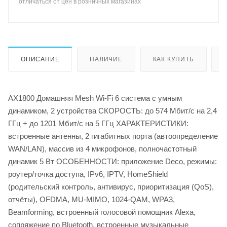
отличаться от цен в розничных магазинах
ОПИСАНИЕ
НАЛИЧИЕ
КАК КУПИТЬ
AX1800 Домашняя Mesh Wi-Fi 6 система с умным
динамиком, 2 устройства СКОРОСТЬ: до 574 Мбит/с на 2,4
ГГц + до 1201 Мбит/с на 5 ГГц ХАРАКТЕРИСТИКИ:
встроенные антенны, 2 гигабитных порта (автоопределение
WAN/LAN), массив из 4 микрофонов, полночастотный
динамик 5 Вт ОСОБЕННОСТИ: приложение Deco, режимы:
роутер/точка доступа, IPv6, IPTV, HomeShield
(родительский контроль, антивирус, приоритизация (QoS),
отчёты), OFDMA, MU-MIMO, 1024-QAM, WPA3,
Beamforming, встроенный голосовой помощник Alexa,
сопряжение по Bluetooth, встроенные музыкальные