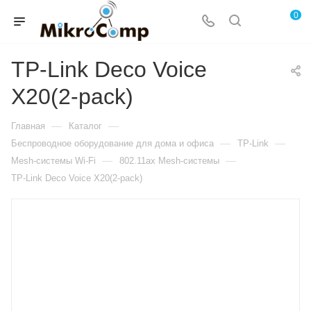
0
TP-Link Deco Voice
X20(2-pack)
—
—
Главная
Каталог
—
—
Беспроводное оборудование для дома и офиса
TP-Link
—
—
Mesh-системы Wi-Fi
802.11ax Mesh-системы
TP-Link Deco Voice X20(2-pack)