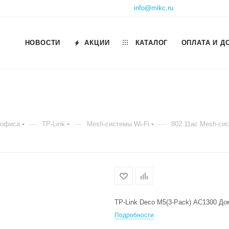
info@mikc.ru
НОВОСТИ
АКЦИИ
КАТАЛОГ
ОПЛАТА И Д
—
—
—
 офиса
TP-Link
Mesh-системы Wi-Fi
802.11ac Mesh-си
TP-Link Deco M5(3-Pack) AC1300 До
Подробности