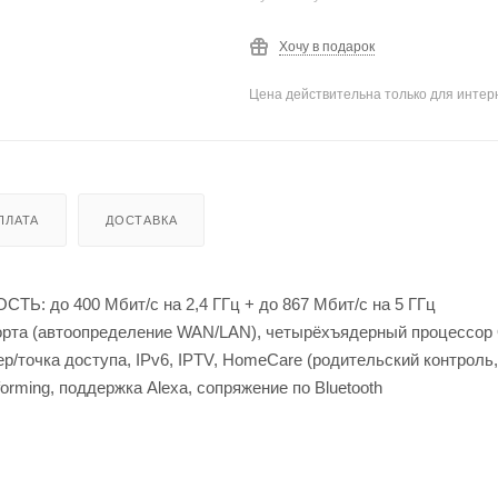
Хочу в подарок
Цена действительна только для интерн
ПЛАТА
ДОСТАВКА
ТЬ: до 400 Мбит/с на 2,4 ГГц + до 867 Мбит/с на 5 ГГц
орта (автоопределение WAN/LAN), четырёхъядерный процессо
очка доступа, IPv6, IPTV, HomeCare (родительский контроль,
rming, поддержка Alexa, сопряжение по Bluetooth