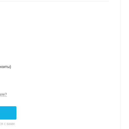
нзиты)
вле?
я с вами