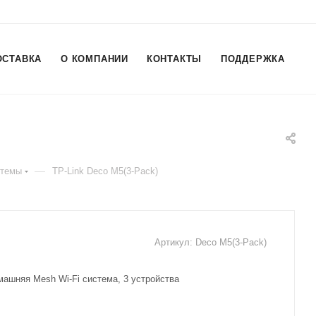
ОСТАВКА
О КОМПАНИИ
КОНТАКТЫ
ПОДДЕРЖКА
—
стемы
TP-Link Deco M5(3-Pack)
Артикул:
Deco M5(3-Pack)
машняя Mesh Wi-Fi система, 3 устройства