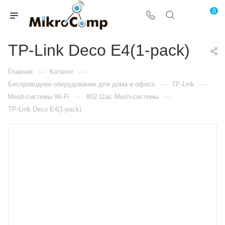
0
TP-Link Deco E4(1-pack)
—
—
Главная
Каталог
—
—
Беспроводное оборудование для дома и офиса
TP-Link
—
—
Mesh-системы Wi-Fi
802.11ac Mesh-системы
TP-Link Deco E4(1-pack)