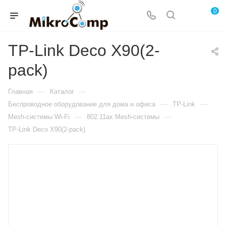
0
TP-Link Deco X90(2-
pack)
—
—
Главная
Каталог
—
—
Беспроводное оборудование для дома и офиса
TP-Link
—
—
Mesh-системы Wi-Fi
802.11ax Mesh-системы
TP-Link Deco X90(2-pack)