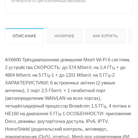
отличаться от цен в розничных магазинах
ОПИСАНИЕ
НАЛИЧИЕ
КАК КУПИТЬ
AX6600 Трёхдиапазонная домашняя Mesh Wi-Fi 6 система,
2 устройства СКОРОСТЬ: до 574 Мбит/с на 2,4 ГГц + до
4804 Мбит/с на 5 ГГц-1 + до 1201 Мбит/с на 5 ГГц-2
ХАРАКТЕРИСТИКИ: 6 встроенных антенн (2 умные
антенны), 1 порт 2,5 Гбит/с + 1 гигабитный порт
(автоопределение WAN/LAN на всех портах),
четырёхъядерный процессор Broadcom 1,5 ГГц, 4 потока и
HE160 на диапазоне 5 ГГц-1 ОСОБЕННОСТИ: приложение
Deco, режимы: роутер/точка доступа, IPv6, IPTV,
HomeShield (родительский контроль, антивирус,
приоритизация (QoS), отчёты), Mesh под управлением ИИ,