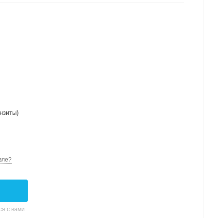
нзиты)
вле?
я с вами