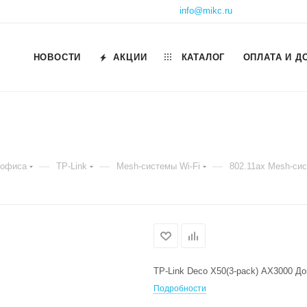
info@mikc.ru
НОВОСТИ
АКЦИИ
КАТАЛОГ
ОПЛАТА И Д
—
—
—
 офиса
TP-Link
Mesh-системы Wi-Fi
802.11ax Mesh-си
TP-Link Deco X50(3-pack) AX3000 До
Подробности