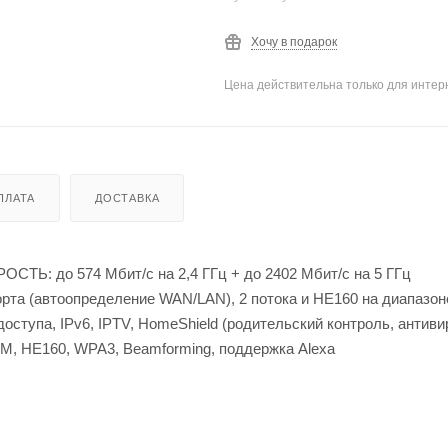
Хочу в подарок
Цена действительна только для интерн
ПЛАТА
ДОСТАВКА
ОСТЬ: до 574 Мбит/с на 2,4 ГГц + до 2402 Мбит/с на 5 ГГц
та (автоопределение WAN/LAN), 2 потока и HE160 на диапазон
тупа, IPv6, IPTV, HomeShield (родительский контроль, антиви
M, HE160, WPA3, Beamforming, поддержка Alexa