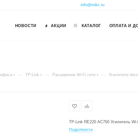
info@mikc.ru
НОВОСТИ
АКЦИИ
КАТАЛОГ
ОПЛАТА И Д
—
—
—
 офиса
TP-Link
Расширение Wi-Fi сети
Усилители бесп
TP-Link RE220 AC750 Усилитель Wi-
Подробности