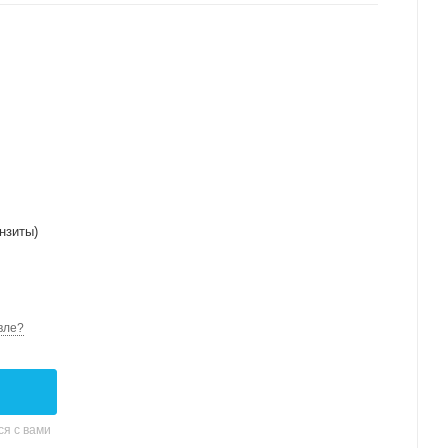
нзиты)
вле?
я с вами