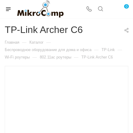
0
TP-Link Archer C6
—
—
Главная
Каталог
—
—
Беспроводное оборудование для дома и офиса
TP-Link
—
—
Wi-Fi роутеры
802.11ac роутеры
TP-Link Archer C6