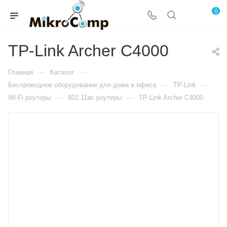
0
TP-Link Archer C4000
—
—
Главная
Каталог
—
—
Беспроводное оборудование для дома и офиса
TP-Link
—
—
Wi-Fi роутеры
802.11ac роутеры
TP-Link Archer C4000