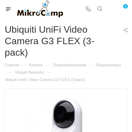
0
Ubiquiti UniFi Video
Camera G3 FLEX (3-
pack)
—
—
—
Главная
Каталог
Видеонаблюдение
Видеокамеры
—
—
Ubiquiti Networks
Ubiquiti UniFi Video Camera G3 FLEX (3-pack)