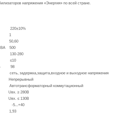
илизаторов напряжения «Энергия» по всей стране.
В 220±10%
 1
Гц 50,60
, ВА 500
 В 130-280
мс ≤10
ке, % 98
ита,входное и выходное напряжения
ерывный
рматорный коммутационный
и Uвх. ≥ 280В
и Uвх. ≤ 130В
 -5...+40
,93