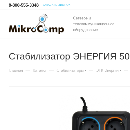
8-800-555-3348
ЗАКАЗАТЬ ЗВОНОК
Сетевое и
телекоммуникационное
оборудование
Cтабилизатор ЭНЕРГИЯ 500
—
—
—
—
Главная
Каталог
Стабилизаторы
ЭТК Энергия