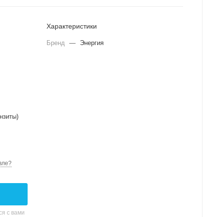
Характеристики
Бренд
—
Энергия
нзиты)
вле?
я с вами