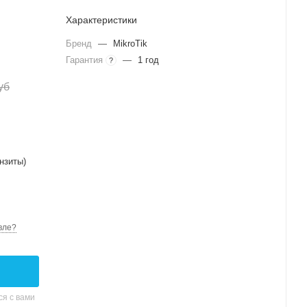
Характеристики
Бренд
—
MikroTik
Гарантия
—
1 год
?
уб
нзиты)
вле?
я с вами