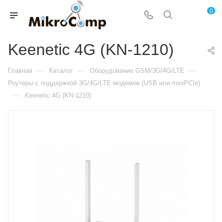
0
Keenetic 4G (KN-1210)
—
—
—
Главная
Каталог
Оборудование GSM/3G/4G/LTE
Роутеры с поддержкой 3G/4G/LTE модемов (USB или miniPCIe)
—
Keenetic 4G (KN-1210)