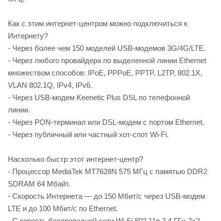
Как с этим интернет-центром можно подключиться к
Интернету?
- Через более чем 150 моделей USB-модемов 3G/4G/LTE.
- Через любого провайдера по выделенной линии Ethernet
множеством способов: IPoE, PPPoE, PPTP, L2TP, 802.1X,
VLAN 802.1Q, IPv4, IPv6.
- Через USB-модем Keenetic Plus DSL по телефонной
линии.
- Через PON-терминал или DSL-модем с портом Ethernet.
- Через публичный или частный хот-спот Wi-Fi.
Насколько быстр этот интернет-центр?
- Процессор MediaTek MT7628N 575 МГц с памятью DDR2
SDRAM 64 Мбайт.
- Скорость Интернета — до 150 Мбит/с через USB-модем
LTE и до 100 Мбит/с по Ethernet.
- С корость беспроводной сети Wi-Fi 802.11n 2,4 ГГц 2х2