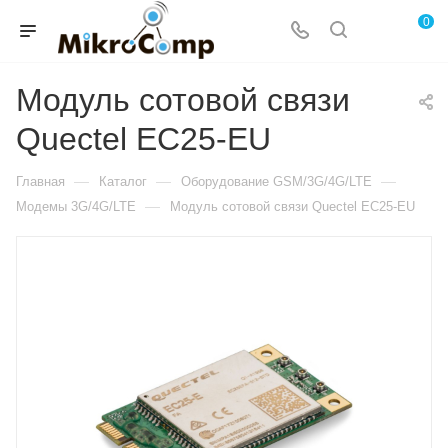
0
Модуль сотовой связи
Quectel EC25-EU
—
—
—
Главная
Каталог
Оборудование GSM/3G/4G/LTE
—
Модемы 3G/4G/LTE
Модуль сотовой связи Quectel EC25-EU