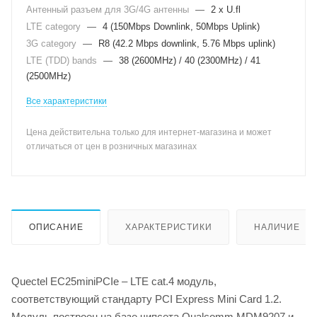
Антенный разъем для 3G/4G антенны
—
2 x U.fl
LTE category
—
4 (150Mbps Downlink, 50Mbps Uplink)
3G category
—
R8 (42.2 Mbps downlink, 5.76 Mbps uplink)
LTE (TDD) bands
—
38 (2600MHz) / 40 (2300MHz) / 41
(2500MHz)
Все характеристики
Цена действительна только для интернет-магазина и может
отличаться от цен в розничных магазинах
ОПИСАНИЕ
ХАРАКТЕРИСТИКИ
НАЛИЧИЕ
Quectel EC25miniPCIe – LTE cat.4 модуль,
соответствующий стандарту PCI Express Mini Card 1.2.
Модуль построен на базе чипсета Qualcomm MDM9207 и