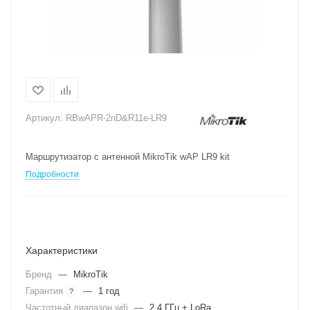
Артикул:
RBwAPR-2nD&R11e-LR9
Маршрутизатор с антенной MikroTik wAP LR9 kit
Подробности
Характеристики
Бренд
—
MikroTik
Гарантия
—
1 год
?
Частотный диапазон wifi
—
2.4 ГГц + LoRa