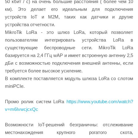
50 кбит / с) на очень большие расстояния ( более чем 10
км). Это делает его идеальным для подключения
устройств IoT и M2M, таких как датчики и другие
устройства отчетности.
MikroTik LoRa - это шлюз LoRa, который позволяет
пользователям интегрировать устройства LoRa в
существующие беспроводные сети. MikroTik LoRa
базируется на 2,4 ГГц wAP и имеет встроенную антенну 2,5
дБи с возможностью подключения внешней антенны, если
требуется более высокое усиление.
В комплекте поставляется модуль шлюза LoRa cо слотом
miniPCIe.
Промо ролик систем LoRa
https://www.youtube.com/watch?
v=m6IvwcjcxQc
Возможности IoT-решений безграничны: отслеживание
местонахождения крупного рогатого скота,