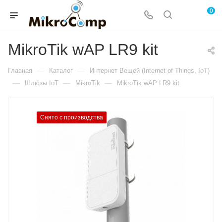
0
MikroTik wAP LR9 kit
—
—
Главная
Каталог
Интернет Вещей (Internet of Things, IoT)
—
—
—
Шлюзы IoT
MikroTik
MikroTik wAP LR9 kit
Снято с производства