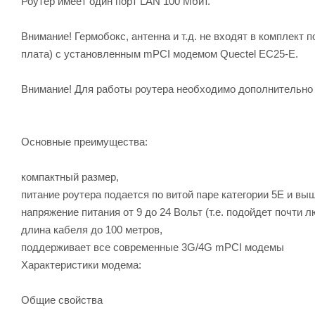
Роутер имеет один порт LAN 100 Мбит.
Внимание! Гермобокс, антенна и т.д. не входят в комплект п
плата) с установленным mPCI модемом Quectel EC25-E.
Внимание! Для работы роутера необходимо дополнительно 
Основные преимущества:
компактный размер,
питание роутера подается по витой паре категории 5E и вы
напряжение питания от 9 до 24 Вольт (т.е. подойдет почти л
длина кабеля до 100 метров,
поддерживает все современные 3G/4G mPCI модемы
Характеристики модема:
Общие свойства