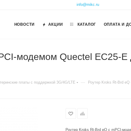
info@mikc.ru
НОВОСТИ
АКЦИИ
КАТАЛОГ
ОПЛАТА И Д
mPCI-модемом Quectel EC25-E 
—
теринские платы с поддержкой 3G/4G/LTE
Роутер Kroks Rt-Brd eQ
Роутер Kroks Rt-Brd eQ с mPCI-мод