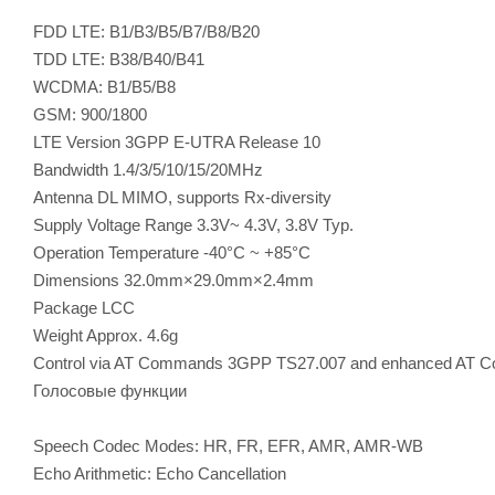
FDD LTE: B1/B3/B5/B7/B8/B20
TDD LTE: B38/B40/B41
WCDMA: B1/B5/B8
GSM: 900/1800
LTE Version 3GPP E-UTRA Release 10
Bandwidth 1.4/3/5/10/15/20MHz
Antenna DL MIMO, supports Rx-diversity
Supply Voltage Range 3.3V~ 4.3V, 3.8V Typ.
Operation Temperature -40°C ~ +85°C
Dimensions 32.0mm×29.0mm×2.4mm
Package LCC
Weight Approx. 4.6g
Control via AT Commands 3GPP TS27.007 and enhanced AT
Голосовые функции
Speech Codec Modes: HR, FR, EFR, AMR, AMR-WB
Echo Arithmetic: Echo Cancellation