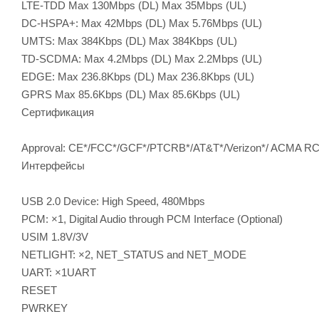
LTE-TDD Max 130Mbps (DL) Max 35Mbps (UL)
DC-HSPA+: Max 42Mbps (DL) Max 5.76Mbps (UL)
UMTS: Max 384Kbps (DL) Max 384Kbps (UL)
TD-SCDMA: Max 4.2Mbps (DL) Max 2.2Mbps (UL)
EDGE: Max 236.8Kbps (DL) Max 236.8Kbps (UL)
GPRS Max 85.6Kbps (DL) Max 85.6Kbps (UL)
Сертификация
Approval: CE*/FCC*/GCF*/PTCRB*/AT&T*/Verizon*/ ACMA R
Интерфейсы
USB 2.0 Device: High Speed, 480Mbps
PCM: ×1, Digital Audio through PCM Interface (Optional)
USIM 1.8V/3V
NETLIGHT: ×2, NET_STATUS and NET_MODE
UART: ×1UART
RESET
PWRKEY