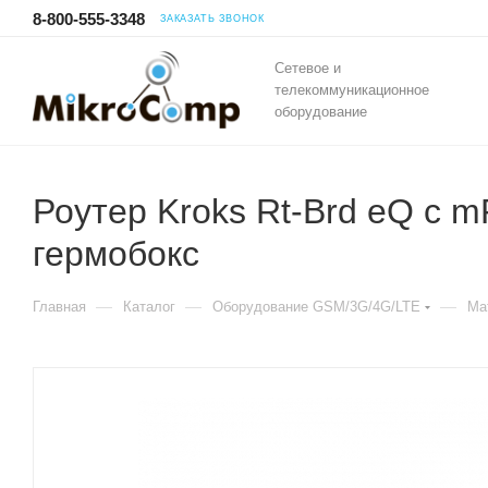
8-800-555-3348
ЗАКАЗАТЬ ЗВОНОК
Сетевое и
телекоммуникационное
оборудование
Роутер Kroks Rt-Brd eQ с 
гермобокс
—
—
—
Главная
Каталог
Оборудование GSM/3G/4G/LTE
Ма