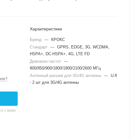
Характеристики
Бренд
—
КРОКС
Стандарт
—
GPRS, EDGE, 3G, WCDMA,
HSPA+, DC-HSPA+, 4G, LTE FD
Диапазон частот
—
800/850/900/1800/1900/2100/2600 МГц
Антенный разъем для 3G/4G антенны
—
U.fl
вле?
- 2 шт для 3G/4G антенны
я с вами