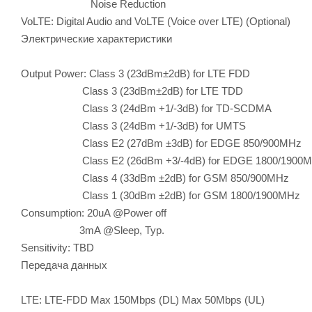
Noise Reduction
VoLTE: Digital Audio and VoLTE (Voice over LTE) (Optional)
Электрические характеристики
Output Power: Class 3 (23dBm±2dB) for LTE FDD
Class 3 (23dBm±2dB) for LTE TDD
Class 3 (24dBm +1/-3dB) for TD-SCDMA
Class 3 (24dBm +1/-3dB) for UMTS
Class E2 (27dBm ±3dB) for EDGE 850/900MHz
Class E2 (26dBm +3/-4dB) for EDGE 1800/1900M
Class 4 (33dBm ±2dB) for GSM 850/900MHz
Class 1 (30dBm ±2dB) for GSM 1800/1900MHz
Consumption: 20uA @Power off
3mA @Sleep, Typ.
Sensitivity: TBD
Передача данных
LTE: LTE-FDD Max 150Mbps (DL) Max 50Mbps (UL)