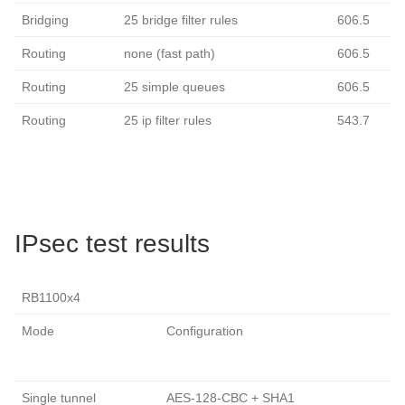
Bridging
25 bridge filter rules
606.5
Routing
none (fast path)
606.5
Routing
25 simple queues
606.5
Routing
25 ip filter rules
543.7
IPsec test results
RB1100x4
Mode
Configuration
Single tunnel
AES-128-CBC + SHA1