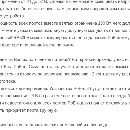
ряжений от 24 до 57 В. Однако Вы не можете смешивать напря
в, плата выберет источник с самым высоким напряжением (разъ
х устройств.
ощность всех портов вместе взятых ограничена 130 Вт, чего до
ы можете указать максимальную доступную мощность от ваших 
 , новый RB5009 может конкурировать с легендарными PoE-комм
факторе и по лучшей цене на рынке.
ним из Ваших источников питания? Вот краткий пример: у вас ес
57 В на PoE-in. Сама плата получает питание от входа с самым 
рнется ко второму по величине напряжению - 2-контактному раз
го тока.
ое высокое напряжение. Устройства PoE-out будут питается от 
ся напряжение 24 В на разъеме постоянного тока. Плата всегда 
и недостаточно для всех портов PoE-out, он начнет отключать т
ть приоритет порта вручную.
аниченных исследовательских помещений и офисов до