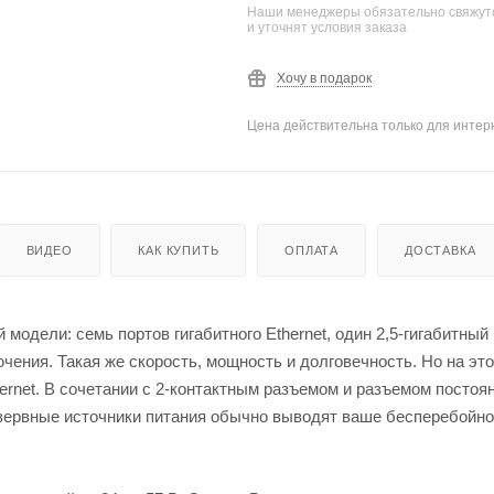
Наши менеджеры обязательно свяжутс
и уточнят условия заказа
Хочу в подарок
Цена действительна только для интерн
ВИДЕО
КАК КУПИТЬ
ОПЛАТА
ДОСТАВКА
дели: семь портов гигабитного Ethernet, один 2,5-гигабитный E
чения. Такая же скорость, мощность и долговечность. Но на это
hernet. В сочетании с 2-контактным разъемом и разъемом постоян
зервные источники питания обычно выводят ваше бесперебойно