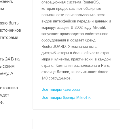
жения.
операционная система RouterOS,
ем
которая предоставляет обширные
возможности по использоанию всех
видов интерфейсов передачи данных и
лжно быть
маршрутизации. В 2002 году Mikrotik
источников
запускает производство собственного
утаторами
оборудования и создаёт бренд
RouterBOARD. У компании есть
дистрибьютеры в большей части стран
ть 24 В на
мира и клиенты, практически, в каждой
стране. Компания расположена в Риге,
высоким
столице Латвии, и насчитывает более
ъему. А
140 сотрудников.
источника
Все товары категории
будет
Все товары бренда MikroTik
е,