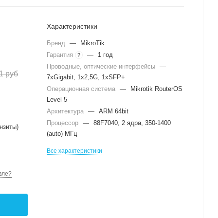
Характеристики
Бренд
—
MikroTik
Гарантия
—
1 год
?
Проводные, оптические интерфейсы
—
1
руб
7xGigabit, 1x2,5G, 1xSFP+
Операционная система
—
Mikrotik RouterOS
Level 5
Архитектура
—
ARM 64bit
Процессор
—
88F7040, 2 ядра, 350-1400
нзиты)
(auto) МГц
Все характеристики
вле?