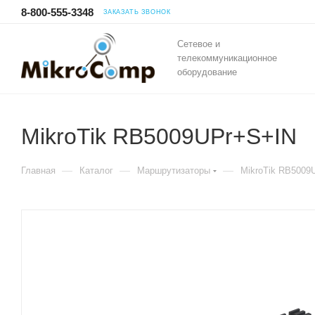
8-800-555-3348
ЗАКАЗАТЬ ЗВОНОК
Сетевое и
телекоммуникационное
оборудование
MikroTik RB5009UPr+S+IN
—
—
—
Главная
Каталог
Маршрутизаторы
MikroTik RB5009