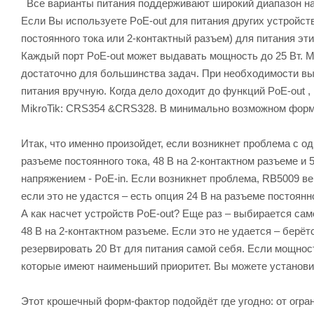
Все варианты питания поддерживают широкий диапазон нап
Если Вы используете PoE-out для питания других устройст
постоянного тока или 2-контактный разъем) для питания эти
Каждый порт PoE-out может выдавать мощность до 25 Вт. М
достаточно для большинства задач. При необходимости в
питания вручную. Когда дело доходит до функций PoE-out
MikroTik: CRS354 &CRS328. В минимально возможном форм-
Итак, что именно произойдет, если возникнет проблема с од
разъеме постоянного тока, 48 В на 2-контактном разъеме и 
напряжением - PoE-in. Если возникнет проблема, RB5009 ве
если это не удастся – есть опция 24 В на разъеме постоянно
А как насчет устройств PoE-out? Еще раз – выбирается сам
48 В на 2-контактном разъеме. Если это не удается – берёт
резервировать 20 Вт для питания самой себя. Если мощност
которые имеют наименьший приоритет. Вы можете установи
Этот крошечный форм-фактор подойдёт где угодно: от огр