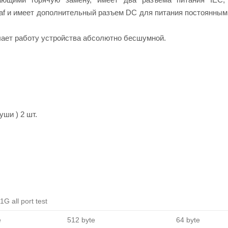
/af и имеет дополнительный разъем DC для питания постоянным 
лает работу устройства абсолютно бесшумной.
ши ) 2 шт.
G all port test
e
512 byte
64 byte