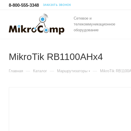
8-800-555-3348
ЗАКАЗАТЬ ЗВОНОК
Сетевое и
телекоммуникационное
оборудование
MikroTik RB1100AHx4
—
—
—
Главная
Каталог
Маршрутизаторы
MikroTik RB1100