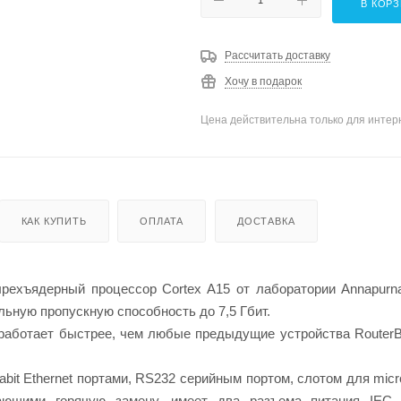
В КОР
Рассчитать доставку
Хочу в подарок
Цена действительна только для интерн
КАК КУПИТЬ
ОПЛАТА
ДОСТАВКА
ехъядерный процессор Cortex A15 от лаборатории Annapurn
льную пропускную способность до 7,5 Гбит.
 работает быстрее, чем любые предыдущие устройства Route
abit Ethernet портами, RS232 серийным портом, слотом для mic
ающими горячую замену, имеет два разъема питания IEC,