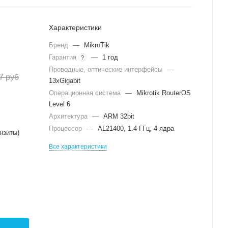
Характеристики
Бренд
—
MikroTik
Гарантия
—
1 год
?
Проводные, оптические интерфейсы
—
7
руб
13xGigabit
Операционная система
—
Mikrotik RouterOS
Level 6
Архитектура
—
ARM 32bit
Процессор
—
AL21400, 1.4 ГГц, 4 ядра
нзиты)
Все характеристики