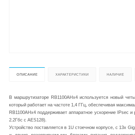
ОПИСАНИЕ
ХАРАКТЕРИСТИКИ
НАЛИЧИЕ
В маршрутизаторе RB1100AHx4 используется новый четыр
который работает на частоте 1,4 ГГц, обеспечивая максима
RB1100AHx4 поддерживает аппаратное ускорение IPsec и
2.2Гбс с AES128).
Устройство поставляется в 1U стоечном корпусе, с 13x Gig
и двумя резервируемыми блоками питания поддержив