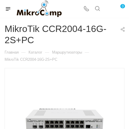
0
MikroTik CCR2004-16G-
2S+PC
—
—
—
Главная
Каталог
Маршрутизаторы
MikroTik CCR2004-16G-2S+PC