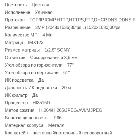
Цветность Цветная
Исполнение Уличная
Протокол TCP/IP,ICMP,HTTP,HTTPS,FTP,DHCP,DNS,DDNS,
Разрешение 3MP (2048х1536)30fps , (1920х1080)30fps
Количество МП 4 Мп
Матрица IMX123
Размер матрицы 1/2.8" SONY
Объектив Фиксированный 3,6 мм
Угол обзора по горизонтали 77°
Угол обзора по вертикали 61°
ИК подсветка Да
Дальность ИК подсветки 20 м
ИК фильтр Да
Процессор HI3516D
Метод сжатия H.264/H.265/JPEG/AVI/MJPEG
Влагозащищенность IP66
Материал корпуса Металл
Кронштейн настенный/потолочный неповоротный