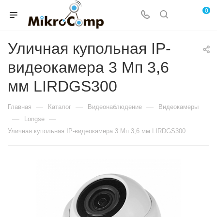
0
Уличная купольная IP-
видеокамера 3 Мп 3,6
мм LIRDGS300
—
—
—
Главная
Каталог
Видеонаблюдение
Видеокамеры
—
—
Longse
Уличная купольная IP-видеокамера 3 Мп 3,6 мм LIRDGS300