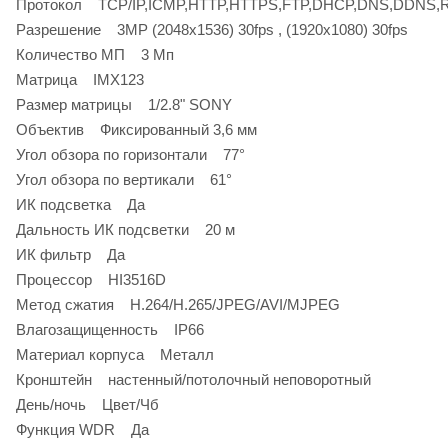
Протокол TCP/IP,ICMP,HTTP,HTTPS,FTP,DHCP,DNS,DDNS,
Разрешение 3MP (2048x1536) 30fps , (1920x1080) 30fps
Количество МП 3 Мп
Матрица IMX123
Размер матрицы 1/2.8" SONY
Объектив Фиксированный 3,6 мм
Угол обзора по горизонтали 77°
Угол обзора по вертикали 61°
ИК подсветка Да
Дальность ИК подсветки 20 м
ИК фильтр Да
Процессор HI3516D
Метод сжатия H.264/H.265/JPEG/AVI/MJPEG
Влагозащищенность IP66
Материал корпуса Металл
Кронштейн настенный/потолочный неповоротный
День/ночь Цвет/Чб
Функция WDR Да