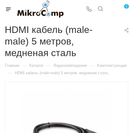
0
HDMI кабель (male-
male) 5 метров,
медненая сталь
—
—
—
Главная
Каталог
Видеонаблюдение
Комплектующие
—
HDMI кабель (male-male) 5 метров, медненая сталь