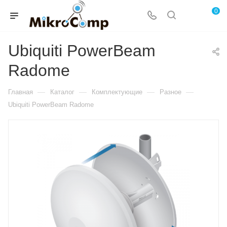
0
Ubiquiti PowerBeam
Radome
—
—
—
—
Главная
Каталог
Комплектующие
Разное
Ubiquiti PowerBeam Radome