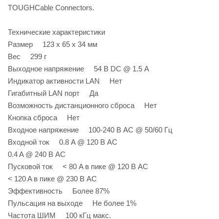
TOUGHCable Connectors.
Технические характеристики
Размер 123 х 65 х 34 мм
Вес 299 г
Выходное напряжение 54 В DC @ 1.5 А
Индикатор активности LAN Нет
Гигабитный LAN порт Да
Возможность дистанционного сброса Нет
Кнопка сброса Нет
Входное напряжение 100-240 В AC @ 50/60 Гц
Входной ток 0.8 A @ 120 В AC
0.4 A @ 240 В AC
Пусковой ток < 80 A в пике @ 120 В AC
< 120 A в пике @ 230 В AC
Эффективность Более 87%
Пульсация на выходе Не более 1%
Частота ШИМ 100 кГц макс.