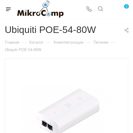
0
Ubiquiti POE-54-80W
—
—
—
—
Главная
Каталог
Комплектующие
Питание
Ubiquiti POE-54-80W