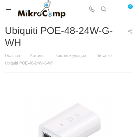
0
Ubiquiti POE-48-24W-G-
WH
—
—
—
—
Главная
Каталог
Комплектующие
Питание
Ubiquiti POE-48-24W-G-WH