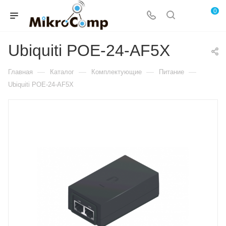
0
Ubiquiti POE-24-AF5X
—
—
—
—
Главная
Каталог
Комплектующие
Питание
Ubiquiti POE-24-AF5X