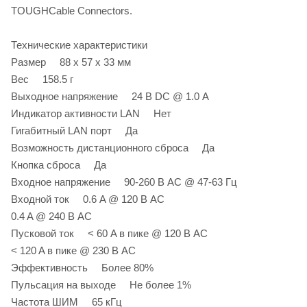
TOUGHCable Connectors.
Технические характеристики
Размер 88 х 57 х 33 мм
Вес 158.5 г
Выходное напряжение 24 В DC @ 1.0 А
Индикатор активности LAN Нет
Гигабитный LAN порт Да
Возможность дистанционного сброса Да
Кнопка сброса Да
Входное напряжение 90-260 В AC @ 47-63 Гц
Входной ток 0.6 A @ 120 В AC
0.4 A @ 240 В AC
Пусковой ток < 60 A в пике @ 120 В AC
< 120 A в пике @ 230 В AC
Эффективность Более 80%
Пульсация на выходе Не более 1%
Частота ШИМ 65 кГц