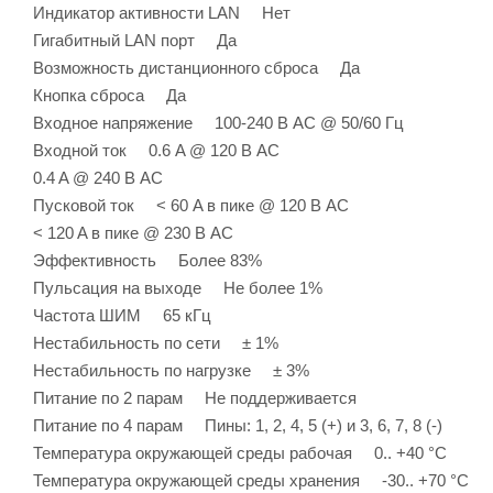
Индикатор активности LAN Нет
Гигабитный LAN порт Да
Возможность дистанционного сброса Да
Кнопка сброса Да
Входное напряжение 100-240 В AC @ 50/60 Гц
Входной ток 0.6 A @ 120 В AC
0.4 A @ 240 В AC
Пусковой ток < 60 A в пике @ 120 В AC
< 120 A в пике @ 230 В AC
Эффективность Более 83%
Пульсация на выходе Не более 1%
Частота ШИМ 65 кГц
Нестабильность по сети ± 1%
Нестабильность по нагрузке ± 3%
Питание по 2 парам Не поддерживается
Питание по 4 парам Пины: 1, 2, 4, 5 (+) и 3, 6, 7, 8 (-)
Температура окружающей среды рабочая 0.. +40 °C
Температура окружающей среды хранения -30.. +70 °C