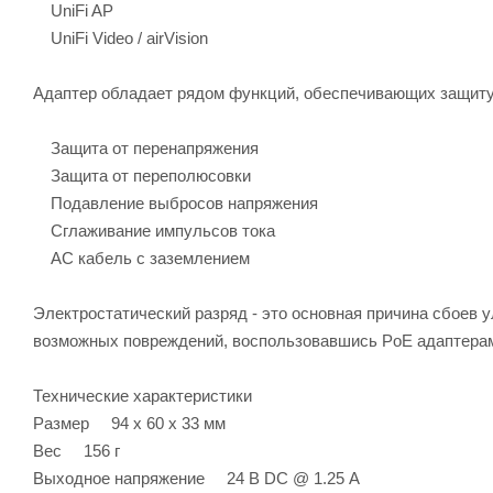
UniFi AP
UniFi Video / airVision
Адаптер обладает рядом функций, обеспечивающих защиту
Защита от перенапряжения
Защита от переполюсовки
Подавление выбросов напряжения
Сглаживание импульсов тока
AC кабель с заземлением
Электростатический разряд - это основная причина сбоев 
возможных повреждений, воспользовавшись PoE адаптера
Технические характеристики
Размер 94 х 60 х 33 мм
Вес 156 г
Выходное напряжение 24 В DC @ 1.25 А