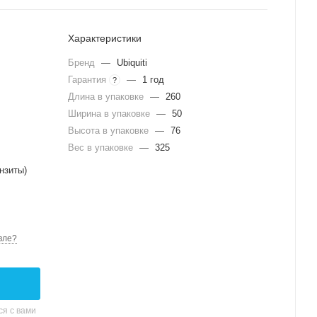
Характеристики
Бренд
—
Ubiquiti
Гарантия
—
1 год
?
Длина в упаковке
—
260
Ширина в упаковке
—
50
Высота в упаковке
—
76
Вес в упаковке
—
325
нзиты)
вле?
я с вами