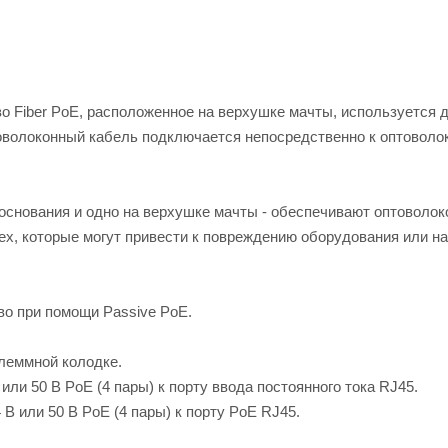
о Fiber PoE, расположенное на верхушке мачты, используется 
товолоконный кабель подключается непосредственно к оптоволо
основания и одно на верхушке мачты - обеспечивают оптоволок
ех, которые могут привести к повреждению оборудования или н
во при помощи Passive PoE.
леммной колодке.
ли 50 В PoE (4 пары) к порту ввода постоянного тока RJ45.
В или 50 В PoE (4 пары) к порту PoE RJ45.