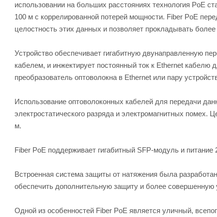
использовании на больших расстояниях технология PoE ст
100 м с коррелированной потерей мощности. Fiber PoE пер
целостность этих данных и позволяет прокладывать более
Устройство обеспечивает гигабитную двунаправленную пер
кабелем, и инжектирует постоянный ток к Ethernet кабелю 
преобразователь оптоволокна в Ethernet или пару устройст
Использование оптоволоконных кабелей для передачи данн
электростатического разряда и электромагнитных помех. Ц
м.
Fiber PoE поддерживает гигабитный SFP-модуль и питание 2
Встроенная система защиты от натяжения была разработана 
обеспечить дополнительную защиту и более совершенную 
Одной из особенностей Fiber PoE является уличный, всеп