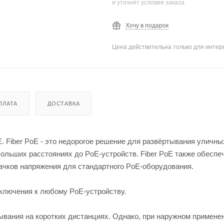
и уточнят условия заказа
Хочу в подарок
Цена действительна только для интерн
ПЛАТА
ДОСТАВКА
 Fiber PoE - это недорогое решение для развёртывания уличны
больших расстояниях до PoE-устройств. Fiber PoE также обеспе
ачков напряжения для стандартного PoE-оборудования.
дключения к любому PoE-устройству.
ывания на коротких дистанциях. Однако, при наружном примене