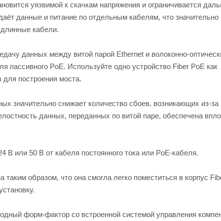
ановится уязвимой к скачкам напряжения и ограничивается дал
едаёт данные и питание по отдельным кабелям, что значительн
 длинные кабели.
едачу данных между витой парой Ethernet и волоконно-оптичес
для пассивного PoE. Используйте одно устройство Fiber PoE как
в для построения моста.
ых значительно снижает количество сбоев, возникающих из-за
елостность данных, переданных по витой паре, обеспечена впло
4 В или 50 В от кабеля постоянного тока или PoE-кабеля.
таким образом, что она смогла легко поместиться в корпус Fib
установку.
огодный форм-фактор со встроенной системой управления компе