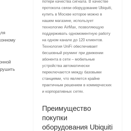
потери качества сигнала. В качестве
протокола связи оборудование Ubiquiti,
купить в Москве которое можно в
нашем магазине, использует
технологию AirMax, позволяющую
для
поддерживать одномоментную работу
конному
на одном канале до 120 клиентов.
Технология UniFi обеспечивает
бесшовный роуминг при движении
абонента в сети – мобильные
онной
устройства автоматически
арушить
переключаются между базовыми
станциями, что является крайне
практичным решением в коммерческих
и корпоративных сетях.
Преимущество
покупки
оборудования Ubiquiti