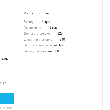
Характеристики
Бренд
—
Ubiquiti
Гарантия
—
1 год
?
Длина в упаковке
—
125
Ширина в упаковке
—
240
Высота в упаковке
—
65
Вес в упаковке
—
560
нзиты)
вле?
я с вами