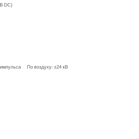
 В DC)
о импульса По воздуху: ±24 кВ