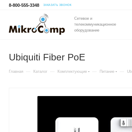
8-800-555-3348
ЗАКАЗАТЬ ЗВОНОК
Сетевое и
телекоммуникационное
оборудование
Ubiquiti Fiber PoE
—
—
—
—
Главная
Каталог
Комплектующие
Питание
Ub