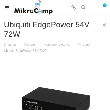
0
Ubiquiti EdgePower 54V
72W
—
—
—
—
Главная
Каталог
Комплектующие
Питание
Ubiquiti EdgePower 54V 72W