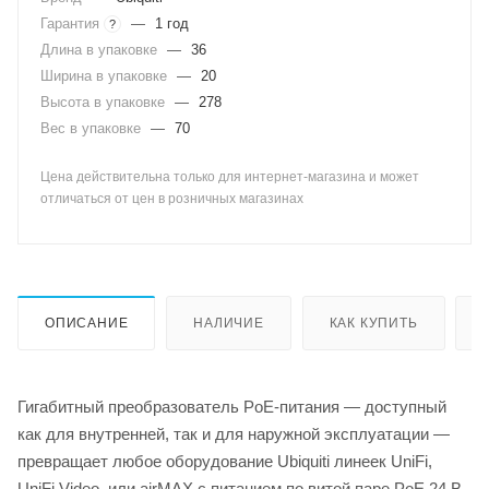
Гарантия
—
1 год
?
Длина в упаковке
—
36
Ширина в упаковке
—
20
Высота в упаковке
—
278
Вес в упаковке
—
70
Цена действительна только для интернет-магазина и может
отличаться от цен в розничных магазинах
ОПИСАНИЕ
НАЛИЧИЕ
КАК КУПИТЬ
Гигабитный преобразователь PoE-питания — доступный
как для внутренней, так и для наружной эксплуатации —
превращает любое оборудование Ubiquiti линеек UniFi,
UniFi Video, или airMAX с питанием по витой паре PoE 24 В