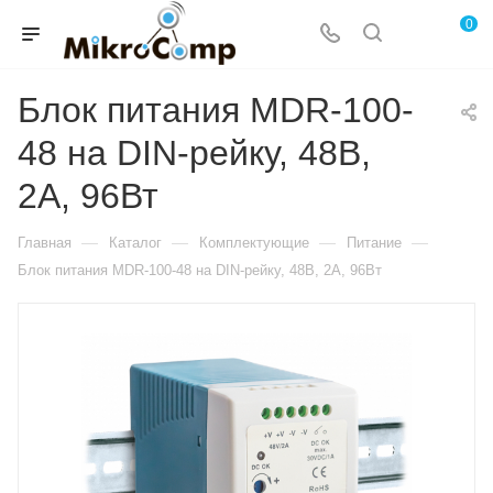
0
Блок питания MDR-100-
48 на DIN-рейку, 48В,
2А, 96Вт
—
—
—
—
Главная
Каталог
Комплектующие
Питание
Блок питания MDR-100-48 на DIN-рейку, 48В, 2А, 96Вт