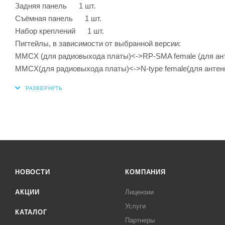
Задняя панель 1 шт.
Cъёмная панель 1 шт.
Набор креплений 1 шт.
Пигтейлы, в зависимости от выбранной версии:
MMCX (для радиовыхода платы)<->RP-SMA female (для 
MMCX(для радиовыхода платы)<->N-type female(для ант
НОВОСТИ
КОМПАНИЯ
АКЦИИ
Лицензии
Услуги
КАТАЛОГ
Партнеры