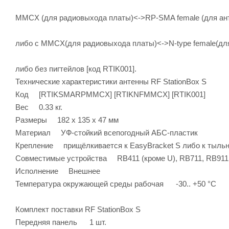
MMCX (для радиовыхода платы)<->RP-SMA female (для а
либо с MMCX(для радиовыхода платы)<->N-type female(д
либо без пигтейлов [код RTIK001].
Технические характеристики антенны RF StationBox S
Код [RTIKSMARPMMCX] [RTIKNFMMCX] [RTIK001]
Вес 0.33 кг.
Размеры 182 х 135 х 47 мм
Материал УФ-стойкий всепогодный АБС-пластик
Крепление прищёлкивается к EasyBracket S либо к тыльно
Совместимые устройства RB411 (кроме U), RB711, RB911
Исполнение Внешнее
Температура окружающей среды рабочая -30.. +50 °C
Комплект поставки RF StationBox S
Передняя панель 1 шт.