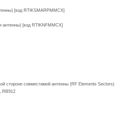
нтенны) [код RTIKSMARPMMCX]
ля антенны) [код RTIKNFMMCX]
й стороне совместимой антенны (RF Elements Sectors)
, RB912