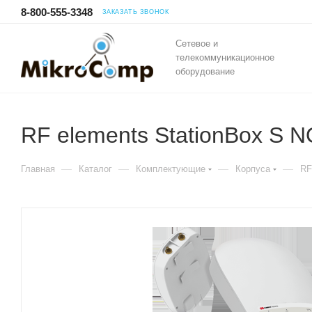
8-800-555-3348
ЗАКАЗАТЬ ЗВОНОК
Сетевое и
телекоммуникационное
оборудование
RF elements StationBox S 
—
—
—
—
Главная
Каталог
Комплектующие
Корпуса
RF