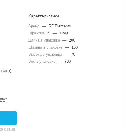
Характеристики
Бренд
—
RF Elements
Гарантия
—
1 год
?
Длина в упаковке
—
200
Ширина в упаковке
—
150
Высота в упаковке
—
70
Вес в упаковке
—
700
нзиты)
вле?
я с вами