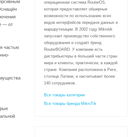
версивным
операционная система RouterOS,
 Оснащён
которая предоставляет обширные
возможности по использоанию всех
лючения
видов интерфейсов передачи данных и
е — от
маршрутизации. В 2002 году Mikrotik
запускает производство собственного
оборудования и создаёт бренд
ся частью
RouterBOARD. У компании есть
онно-
дистрибьютеры в большей части стран
мира и клиенты, практически, в каждой
стране. Компания расположена в Риге,
столице Латвии, и насчитывает более
имущества
140 сотрудников.
Все товары категории
Все товары бренда MikroTik
орые
уальной