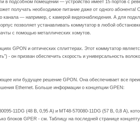
или в подсобном помещении — устройство имеет 15 портов с ре
может получать необходимое питание даже от одного абонента!
ого канала — например, c камерой видеонаблюдения. А для подк
корпус позволяет устанавливать коммутатор в любой обстановк
мачты с помощью металлических хомутов.
нциях GPON и оптических сплиттерах. Этот коммутатор являет
ть") - он призван обеспечить скорость и универсальность волок
ующее или будущее решение GPON. Она обеспечивает все пре
ешения Ethernet. Больше информации о концепции GPEN:
095-11DG (48 В, 0,95 A) и MT48-570080-11DG (57 В, 0,8 A), кот
ько блоков GPER - см. Таблицу на последней странице концепт