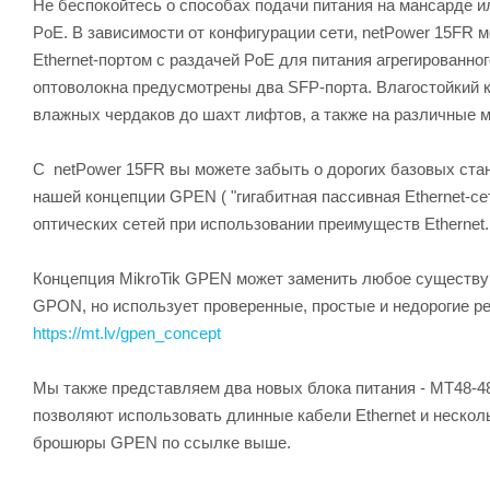
Не беспокойтесь о способах подачи питания на мансарде 
PoE. В зависимости от конфигурации сети, netPower 15FR 
Ethernet-портом с раздачей PoE для питания агрегированн
оптоволокна предусмотрены два SFP-порта. Влагостойкий 
влажных чердаков до шахт лифтов, а также на различные 
С netPower 15FR вы можете забыть о дорогих базовых ста
нашей концепции GPEN ( "гигабитная пассивная Ethernet-се
оптических сетей при использовании преимуществ Ethernet.
Концепция MikroTik GPEN может заменить любое существ
GPON, но использует проверенные, простые и недорогие р
https://mt.lv/gpen_concept
Мы также представляем два новых блока питания - MT48-480
позволяют использовать длинные кабели Ethernet и нескол
брошюры GPEN по ссылке выше.