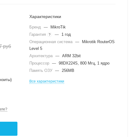
Характеристики
Бренд
—
MikroTik
Гарантия
—
1 год
?
Операционная система
—
Mikrotik RouterOS
7
руб
Level 5
Архитектура
—
ARM 32bit
Процессор
—
98DX224S, 800 Мгц, 1 ядро
Память ОЗУ
—
256MB
нзиты)
Все характеристики
вле?