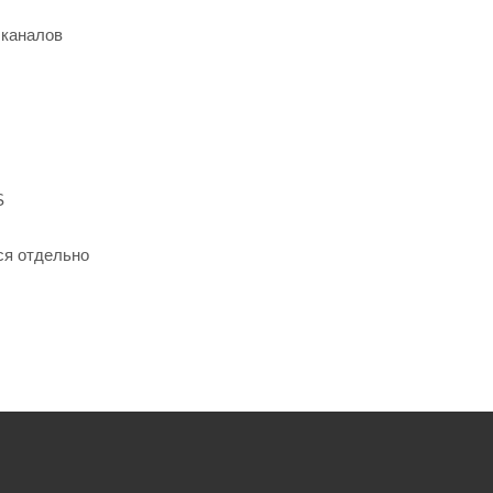
 каналов
S
ся отдельно