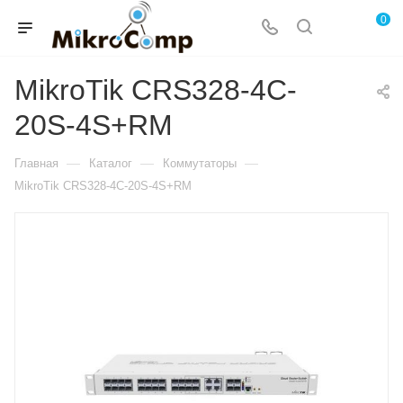
0
MikroTik CRS328-4C-
20S-4S+RM
—
—
—
Главная
Каталог
Коммутаторы
MikroTik CRS328-4C-20S-4S+RM