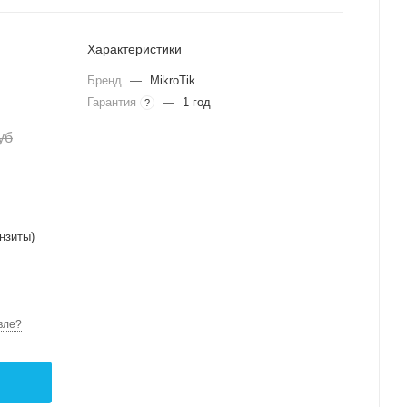
Характеристики
Бренд
—
MikroTik
Гарантия
—
1 год
?
уб
нзиты)
вле?