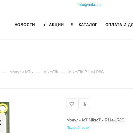
info@mikc.ru
НОВОСТИ
АКЦИИ
КАТАЛОГ
ОПЛАТА И Д
—
—
—
Модули IoT
MikroTik
MikroTik R11e-LR8G
Модуль IoT MikroTik R11e-LR8G
Подробности