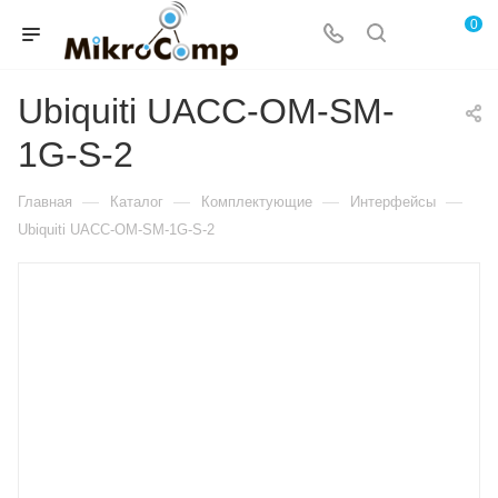
0
Ubiquiti UACC-OM-SM-
1G-S-2
—
—
—
—
Главная
Каталог
Комплектующие
Интерфейсы
Ubiquiti UACC-OM-SM-1G-S-2